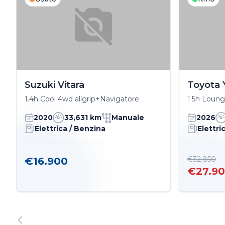
Suzuki Vitara
Toyota 
1.4h Cool 4wd allgrip+Navigatore
1.5h Loung
2020
33,631 km
Manuale
2026
Elettrica / Benzina
Elettri
€32.850
€16.900
€27.9