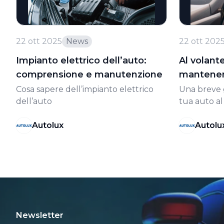
22 ott 2025
News
22 ott 202
Impianto elettrico dell’auto:
Al volante
comprensione e manutenzione
mantenere
Cosa sapere dell’impianto elettrico
Una breve 
dell’auto
tua auto al
Autolux
Autolu
Newsletter