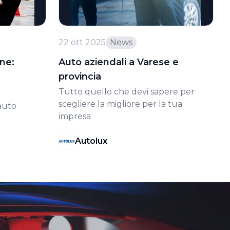
22 ott 2025
News
one:
Auto aziendali a Varese e
provincia
Tutto quello che devi sapere per
scegliere la migliore per la tua
auto
impresa
Autolux