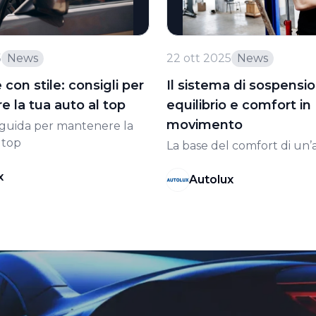
5
News
22 ott 2025
News
 con stile: consigli per
Il sistema di sospensi
 la tua auto al top
equilibrio e comfort in
movimento
guida per mantenere la
 top
La base del comfort di un’
x
Autolux