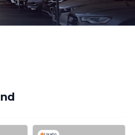
and
Usato