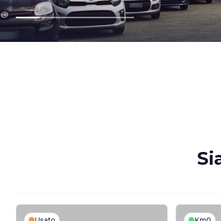
Si
Usato
Km0