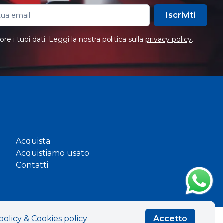
Iscriviti
e i tuoi dati. Leggi la nostra politica sulla
privacy policy
.
Acquista
Acquistiamo usato
Contatti
policy & Cookies policy
Accetto